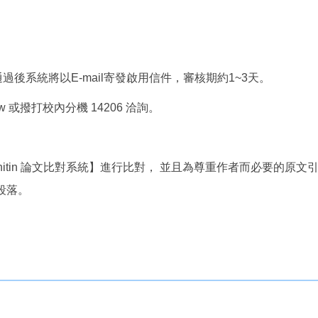
後系統將以E-mail寄發啟用信件，審核期約1~3天。
u.tw 或撥打校內分機 14206 洽詢。
rnitin 論文比對系統】進行比對， 並且為尊重作者而必要的
段落。