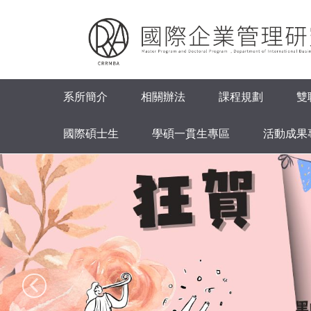
跳
到
主
要
內
容
系所簡介
相關辦法
課程規劃
雙
區
國際碩士生
學碩一貫生專區
活動成果