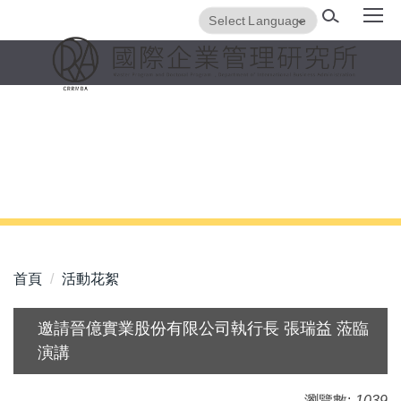
跳
Translate
Powered by
到
主
要
內
容
區
首頁
活動花絮
邀請晉億實業股份有限公司執行長 張瑞益 蒞臨
演講
瀏覽數:
1039